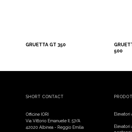
GRUETTA GT 350
GRUETT
500
SHORT CONTACT
PRODOT
Elevatori
Officine IORI
Via Vittorio Emanuele II, 57/A
Elevatori 
42020 Albinea - Reggio Emilia