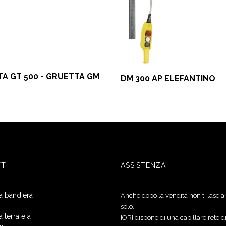
A GT 500 - GRUETTA GM
DM 300 AP ELEFANTINO
TI
ASSISTENZA
 a bandiera
Anche dopo la vendita non ti lasci
solo.
a terra e a
IORI dispone di una capillare rete d