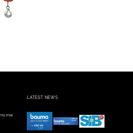
LATEST NEWS
amo mai
i